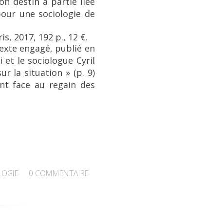
on destin a partie liée
 pour une sociologie de
is, 2017, 192 p., 12 €.
exte engagé, publié en
 et le sociologue Cyril
r la situation » (p. 9)
nt face au regain des
LOGIE
0
COMMENTAIRE