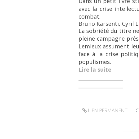
Dans un petit livre st
avec la crise intellec
combat.
Bruno Karsenti, Cyril 
La sobriété du titre n
pleine campagne présid
Lemieux assument leur 
face à la crise poli
populismes.
Lire la suite
__________________
__________________
LIEN PERMANENT
C