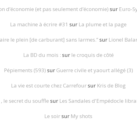
on d’économie (et pas seulement d’économie)
sur
Euro-S
La machine à écrire #31
sur
La plume et la page
aire le plein [de carburant] sans larmes.”
sur
Lionel Bala
La BD du mois :
sur
le croquis de côté
Pépiements (593)
sur
Guerre civile et yaourt allégé (3)
La vie est courte chez Carrefour
sur
Kris de Blog
, le secret du souffle
sur
Les Sandales d'Empédocle librai
Le soir
sur
My shots