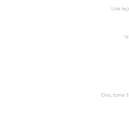
Une leç
”F
Ono, tome 3 