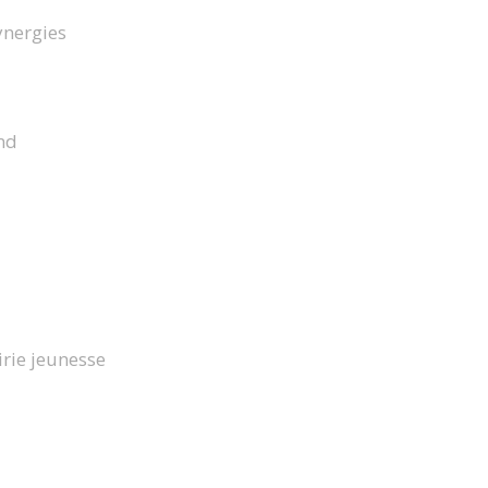
ynergies
nd
rie jeunesse