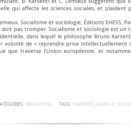
imulant, B. Karsenti et C. Lemieux suggèrent que s
tuelle qui affecte les sciences sociales, et plaident
Lemieux,
Socialisme et sociologie
, Éditions EHESS, Par
e doit pas tromper.
Socialisme et sociologie
est un t
entielle, dans lequel le philosophe Bruno Karsenti
volonté de « reprendre prise intellectuellement su
tique que traverse l’Union européenne, et notamme
ATÉGORIES :
RÉFLEXIONS
TAGS :
KARSENTI
,
LEMIEUX
,
SOCIA