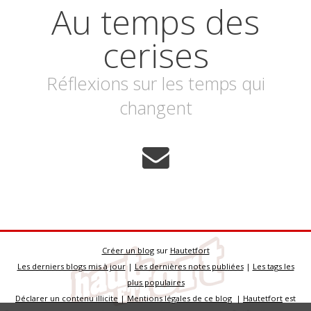
Au temps des
cerises
Réflexions sur les temps qui
changent
Créer un blog
sur
Hautetfort
Les derniers blogs mis à jour
|
Les dernières notes publiées
|
Les tags les
plus populaires
Déclarer un contenu illicite
|
Mentions légales de ce blog
|
Hautetfort
est