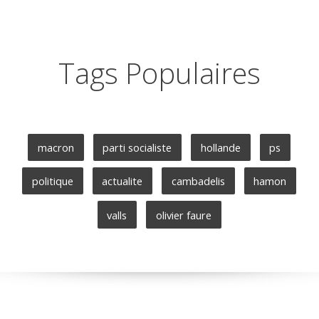
Tags Populaires
macron
parti socialiste
hollande
ps
politique
actualite
cambadelis
hamon
valls
olivier faure