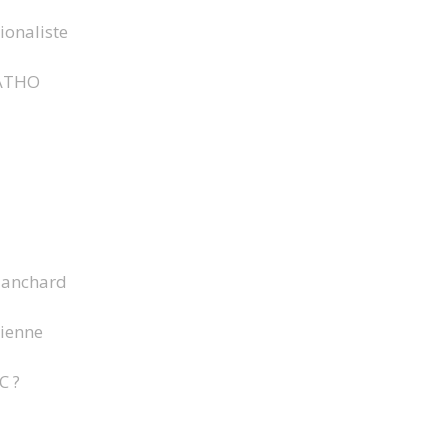
ionaliste
ATHO
lanchard
rienne
C ?