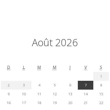
Août 2026
D
L
M
M
J
V
S
1
2
3
4
5
6
7
8
9
10
11
12
13
14
15
16
17
18
19
20
21
22