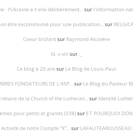
 : l’Ukraine a-t-elle délibérément...
sur
l'information nat
-on être excommunié pour une publication...
sur
BELGIC
Coeur brûlant
sur
Raymond Alcovère
III, v-viii
sur
;_
Ce blog à 20 ans
sur
Le Blog de Louis-Paul
BRES FONDATEURS DE L'ASP...
sur
Le Blog du Pasteur B
crétaire de la Church of the Lutheran...
sur
Identité Luthé
èmes pour petits et grands (338)
sur
ET POURQUOI DON
Activité de notre Compte ”X”...
sur
LAFAUTEAROUSSEAU