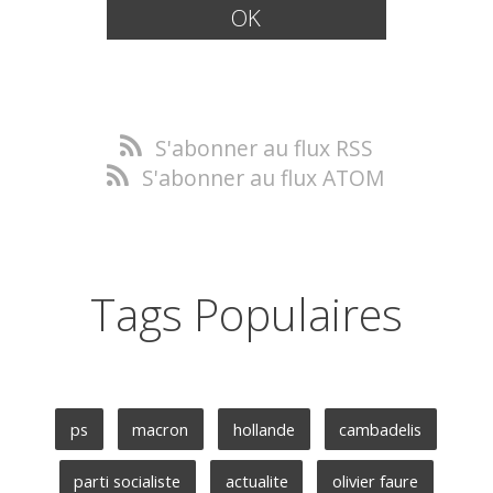
S'abonner au flux RSS
S'abonner au flux ATOM
Tags Populaires
ps
macron
hollande
cambadelis
parti socialiste
actualite
olivier faure