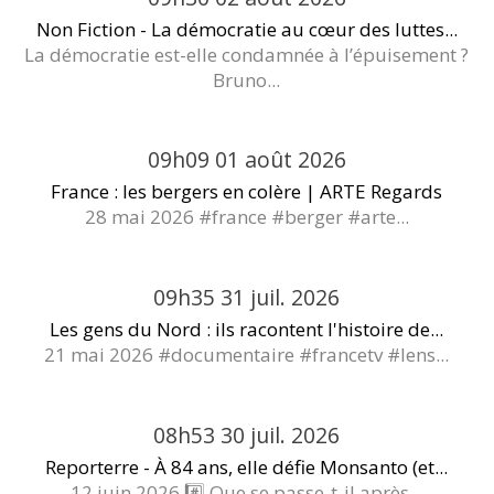
Non Fiction - La démocratie au cœur des luttes...
La démocratie est-elle condamnée à l’épuisement ?
Bruno...
09h09
01
août 2026
France : les bergers en colère | ARTE Regards
28 mai 2026 #france #berger #arte...
09h35
31
juil. 2026
Les gens du Nord : ils racontent l'histoire de...
21 mai 2026 #documentaire #francetv #lens...
08h53
30
juil. 2026
Reporterre - À 84 ans, elle défie Monsanto (et...
12 juin 2026 #️⃣ Que se passe-t-il après...