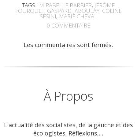
TAGS :
MIRABELLE BARBIER
,
JÉRÔME
FOURQUET
,
GASPARD JABOULAY
,
COLINE
SESINI
,
MARIE CHEVAL
0
COMMENTAIRE
Les commentaires sont fermés.
À Propos
L'actualité des socialistes, de la gauche et des
écologistes. Réflexions,...