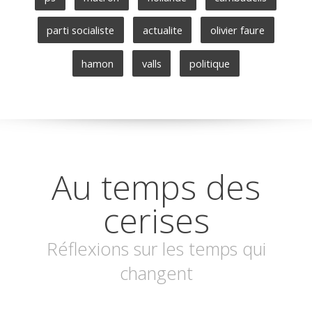
parti socialiste
actualite
olivier faure
hamon
valls
politique
Au temps des
cerises
Réflexions sur les temps qui
changent