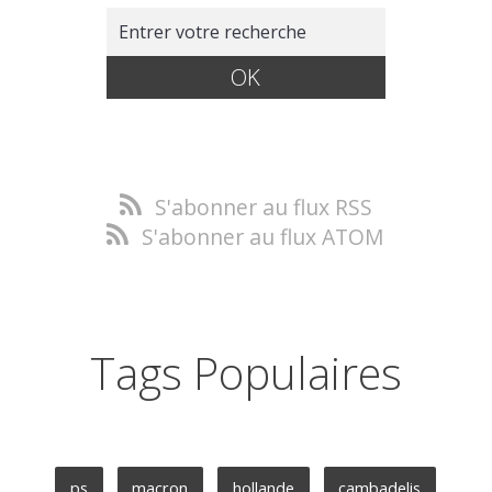
S'abonner au flux RSS
S'abonner au flux ATOM
Tags Populaires
ps
macron
hollande
cambadelis